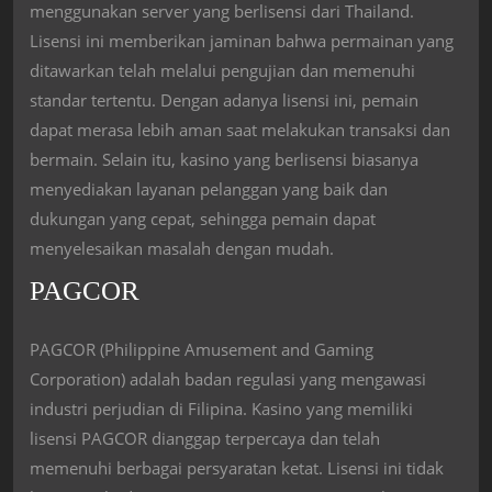
menggunakan server yang berlisensi dari Thailand.
Lisensi ini memberikan jaminan bahwa permainan yang
ditawarkan telah melalui pengujian dan memenuhi
standar tertentu. Dengan adanya lisensi ini, pemain
dapat merasa lebih aman saat melakukan transaksi dan
bermain. Selain itu, kasino yang berlisensi biasanya
menyediakan layanan pelanggan yang baik dan
dukungan yang cepat, sehingga pemain dapat
menyelesaikan masalah dengan mudah.
PAGCOR
PAGCOR (Philippine Amusement and Gaming
Corporation) adalah badan regulasi yang mengawasi
industri perjudian di Filipina. Kasino yang memiliki
lisensi PAGCOR dianggap terpercaya dan telah
memenuhi berbagai persyaratan ketat. Lisensi ini tidak