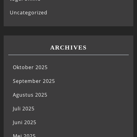
Uncategorized
ARCHIVES
Oktober 2025
September 2025
Agustus 2025
Juli 2025
Juni 2025
Mei 2025