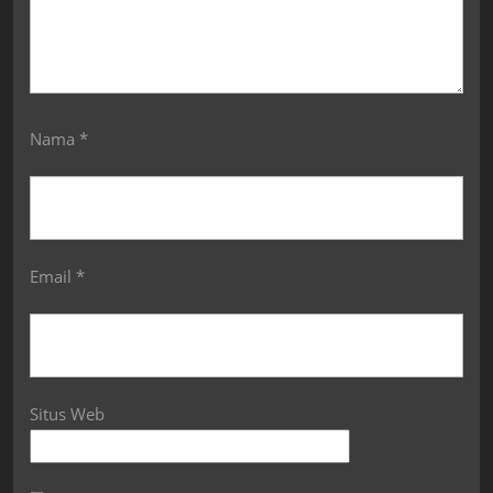
Nama
*
Email
*
Situs Web