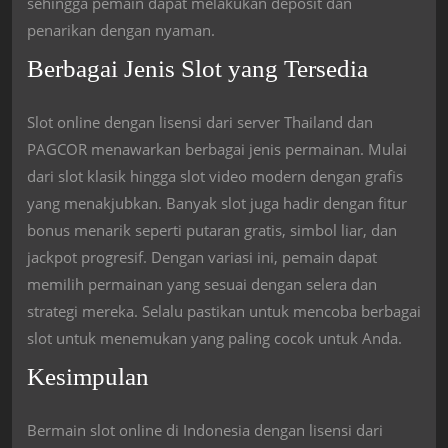
sehingga pemain dapat melakukan deposit dan
penarikan dengan nyaman.
Berbagai Jenis Slot yang Tersedia
Slot online dengan lisensi dari server Thailand dan
PAGCOR menawarkan berbagai jenis permainan. Mulai
dari slot klasik hingga slot video modern dengan grafis
yang menakjubkan. Banyak slot juga hadir dengan fitur
bonus menarik seperti putaran gratis, simbol liar, dan
jackpot progresif. Dengan variasi ini, pemain dapat
memilih permainan yang sesuai dengan selera dan
strategi mereka. Selalu pastikan untuk mencoba berbagai
slot untuk menemukan yang paling cocok untuk Anda.
Kesimpulan
Bermain slot online di Indonesia dengan lisensi dari