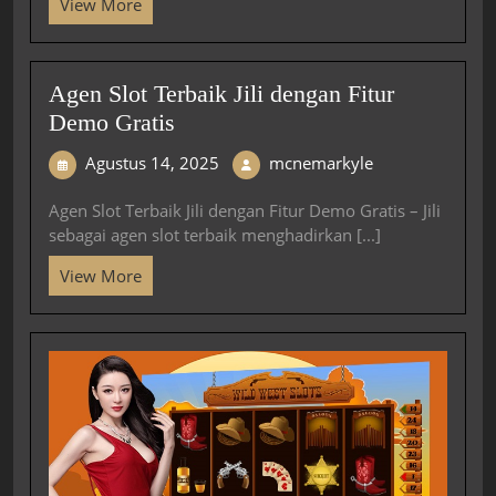
View More
Agen Slot Terbaik Jili dengan Fitur
Demo Gratis
Agustus 14, 2025
mcnemarkyle
Agen Slot Terbaik Jili dengan Fitur Demo Gratis – Jili
sebagai agen slot terbaik menghadirkan [...]
View More