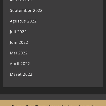
September 2022
Agustus 2022
Juli 2022
Juni 2022
Mei 2022
April 2022
Maret 2022