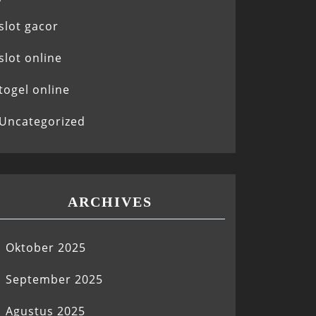
slot gacor
slot online
togel online
Uncategorized
ARCHIVES
Oktober 2025
September 2025
Agustus 2025