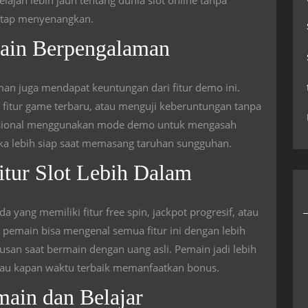
lajah lebih jauh tentang dunia slot online tanpa
tetap menyenangkan.
main Berpengalaman
an juga mendapat keuntungan dari fitur demo ini.
 fitur game terbaru, atau menguji keberuntungan tanpa
fesional menggunakan mode demo untuk mengasah
ka lebih siap saat memasang taruhan sungguhan.
itur Slot Lebih Dalam
da yang memiliki fitur free spin, jackpot progresif, atau
, pemain bisa mengenal semua fitur ini dengan lebih
san saat bermain dengan uang asli. Pemain jadi lebih
au kapan waktu terbaik memanfaatkan bonus.
main dan Belajar