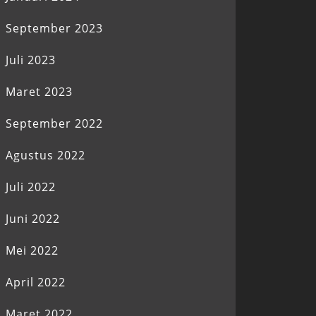
September 2023
Juli 2023
Maret 2023
September 2022
Agustus 2022
Juli 2022
Juni 2022
Mei 2022
April 2022
Maret 2022