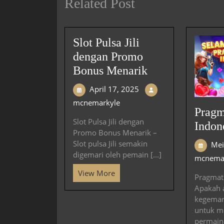
Related Post
Slot Pulsa Jili
dengan Promo
Bonus Menarik
April 17, 2025
mcnemarkyle
Pragm
Slot Pulsa Jili dengan
Indon
Promo Bonus Menarik –
Slot pulsa Jili semakin
Mei
digemari oleh pemain [...]
mcnema
View More
Pragmati
Apakah 
kegemar
untuk 
permain