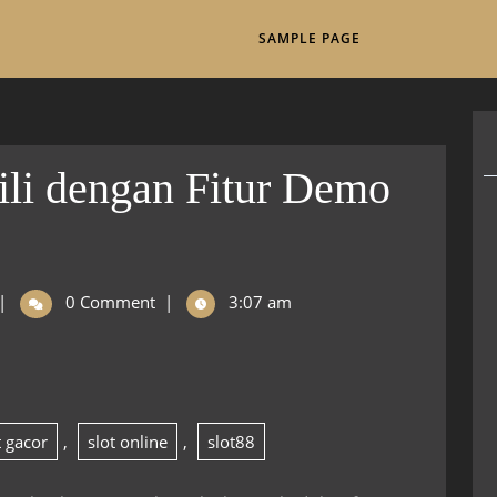
SAMPLE PAGE
ili dengan Fitur Demo
|
0 Comment
|
3:07 am
t gacor
,
slot online
,
slot88