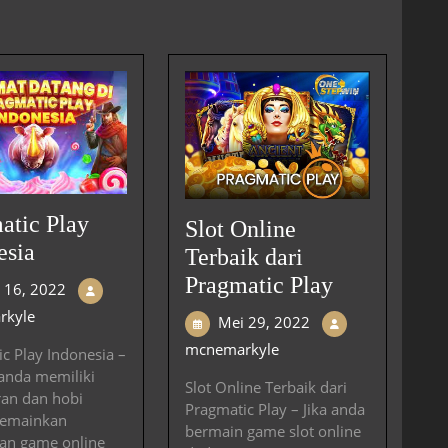
atic Play
Slot Online
esia
Terbaik dari
Pragmatic Play
 16, 2022
rkyle
Mei 29, 2022
mcnemarkyle
c Play Indonesia –
anda memiliki
Slot Online Terbaik dari
an dan hobi
Pragmatic Play – Jika anda
memainkan
bermain game slot online
an game online