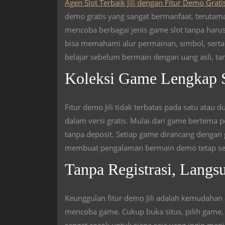
Agen Slot Terbaik Jili dengan Fitur Demo Grati
demo gratis yang sangat bermanfaat, terutam
mencoba berbagai jenis game slot tanpa har
bisa memahami alur permainan, simbol, serta f
belajar sebelum bermain dengan uang asli, tan
Koleksi Game Lengkap 
Fitur demo Jili tidak terbatas pada satu atau
dalam versi gratis. Mulai dari game bertema 
tanpa deposit. Setiap game dirancang dengan 
membuat pengalaman bermain demo tetap ser
Tanpa Registrasi, Lang
Keunggulan fitur demo Jili adalah kemudahan 
mencoba game. Cukup buka situs, pilih game