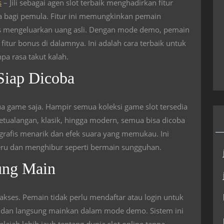
s
– Jili sebagai agen slot terbaik menghadirkan fitur
a bagi pemula. Fitur ini memungkinkan pemain
us mengeluarkan uang asli. Dengan mode demo, pemain
itur bonus di dalamnya. Ini adalah cara terbaik untuk
pa rasa takut kalah.
Siap Dicoba
 dua game saja. Hampir semua koleksi game slot tersedia
petualangan, klasik, hingga modern, semua bisa dicoba
grafis menarik dan efek suara yang memukau. Ini
u dan menghibur seperti bermain sungguhan.
sung Main
akses. Pemain tidak perlu mendaftar atau login untuk
, dan langsung mainkan dalam mode demo. Sistem ini