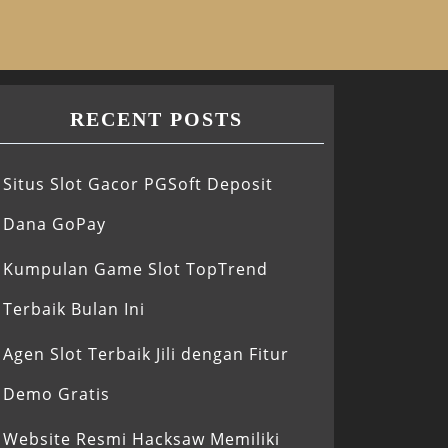
RECENT POSTS
Situs Slot Gacor PGSoft Deposit
Dana GoPay
Kumpulan Game Slot TopTrend
Terbaik Bulan Ini
Agen Slot Terbaik Jili dengan Fitur
Demo Gratis
Website Resmi Hacksaw Memiliki